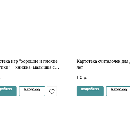
отека игр "хорошие и плохие
Картотека считалочек для 
упки" + книжка- малышка с
лет
страциями
.
110
р.
робнее
подробнее
в корзину
в корзину