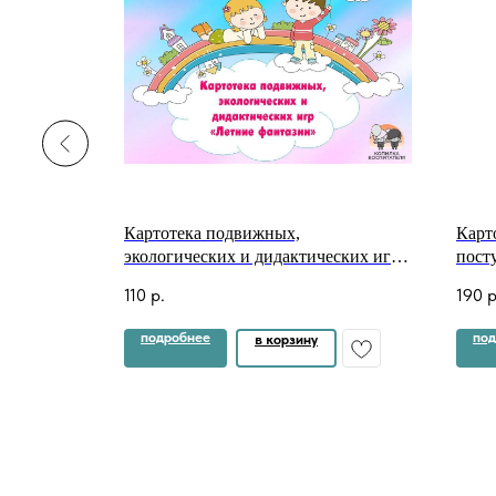
иментов ⠀
Картотека подвижных,
Карт
экологических и дидактических игр
пост
"Летние фантазии"
иллю
110
р.
190
р
подробнее
под
в корзину