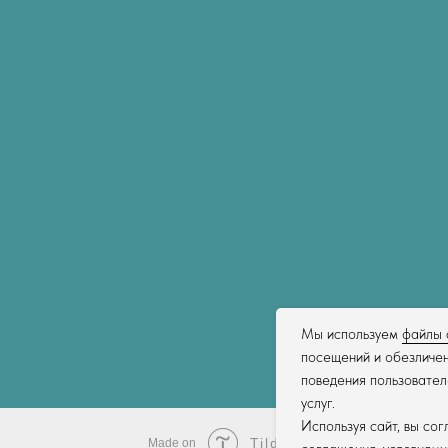
Мы используем
файлы 
посещений и обезличен
поведения пользовател
услуг.
Используя сайт, вы со
Tilda
Made on