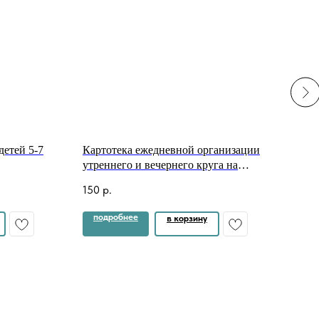
детей 5-7
Картотека ежедневной организации
Карт
утреннего и вечернего круга на
лет
учебный год (сентябрь-май).
150
р.
110
р
Подготовительная к школе группа
подробнее
по
в корзину