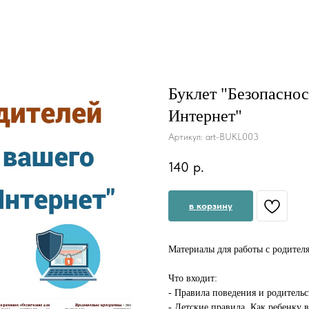
Буклет "Безопаснос
Интернет"
Артикул:
art-BUKL003
140
р.
в корзину
Материалы для работы с родител
Что входит:
- Правила поведения и родительс
- Детские правила. Как ребенку в