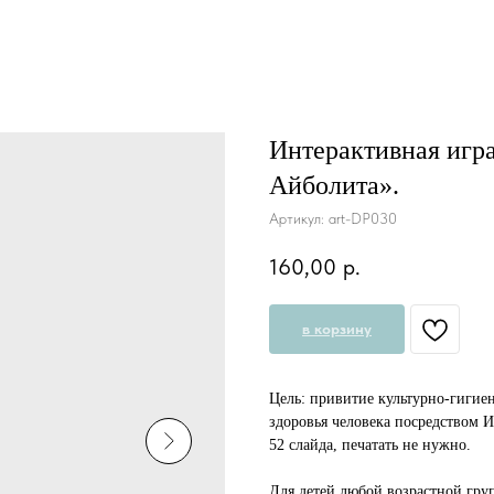
Интерактивная игр
Айболита».
Артикул:
art-DP030
160,00
р.
в корзину
Цель: привитие культурно-гигие
здоровья человека посредством 
52 слайда, печатать не нужно.
Для детей любой возрастной гр