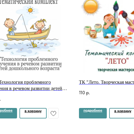
Технология проблемного
ТК "Лето. Творческая мас
ения в речевом развитии детей
110
р.
ольного возраста"
.
робнее
подробнее
в корзину
в корзину