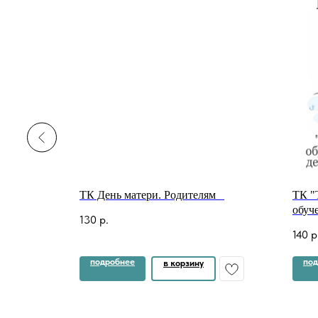
тание"
ТК День матери. Родителям⠀
ТК "
обуч
130
р.
дошк
140
р
подробнее
под
в корзину