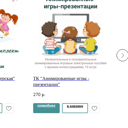
терская"
ТК "Анимированные игры -
Тема
презентации"
важ
270
р.
160
подробнее
по
в корзину