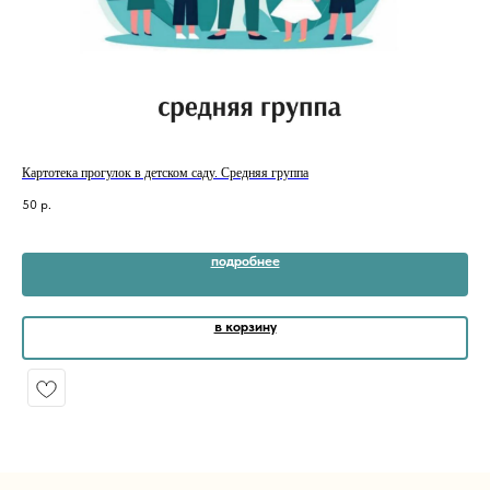
Картотека прогулок в детском саду. Средняя группа
Кар
(се
50
р.
150
подробнее
в корзину