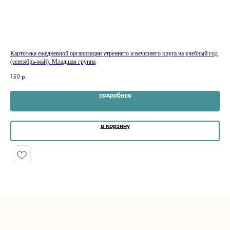
Картотека ежедневной организации утреннего и вечернего круга на учебный год
Кар
(сентябрь-май). Младшая группа
100
150
р.
подробнее
в корзину