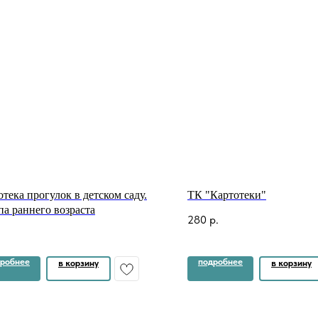
тека прогулок в детском саду.
ТК "Картотеки"
па раннего возраста
280
р.
робнее
подробнее
в корзину
в корзину