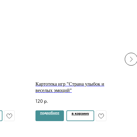
Картотека игр "Страна улыбок и
Карт
веселых эмоций"
лет
120
р.
110
р
подробнее
по
в корзину