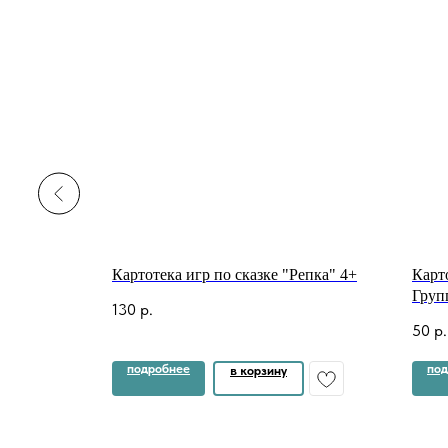
ом саду.
Картотека игр по сказке "Репка" 4+
Карто
Груп
130
р.
50
р.
подробнее
под
в корзину