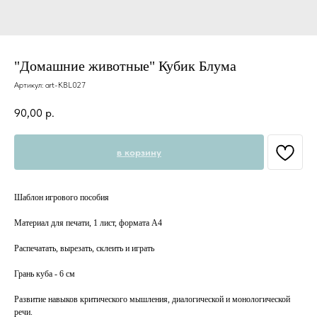
"Домашние животные" Кубик Блума
Артикул:
art-KBL027
90,00
р.
в корзину
Шаблон игрового пособия
Материал для печати, 1 лист, формата А4
Распечатать, вырезать, склеить и играть
Грань куба - 6 см
Развитие навыков критического мышления, диалогической и монологической
речи.