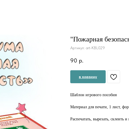
"Пожарная безопас
Артикул:
art-KBL029
90
р.
в корзину
Шаблон игрового пособия
Материал для печати, 1 лист, фо
Распечатать, вырезать, склеить и 