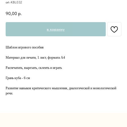
art-KBL032
90,00
р.
в корзину
Шаблон игрового пособия
Материал для печати, 1 лист, формата А4
Распечатать, вырезать, склеить и играть
Грань куба - 6 см
Развитие навыков критического мышления, диалогической и монологической
речи.