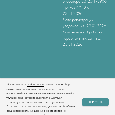
оператора 23-26-170906
Приказ № 18 от
23.01.2026
Дата регистрации
уведомления: 23.01.2026
Дата начала обработки
персональных данных:
23.01.2026
Мы используем
файлы соокіе
, осуществляем сбор
Tilda
Made on
статистики посещений и обезличенных данных
посетителей для анализа поведения пользователей и
улучшения качества предоставляемых услуг.
ПРИНЯТЬ
Используя сайт, вы соглашаетесь с условиями
Пользовательского соглашения
, условиями обработки
Ваших персональных данных в соответствии с