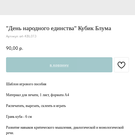
"День народного единства" Кубик Блума
Артикул:
art-KBL013
90,00
р.
в корзину
Шаблон игрового пособия
Материал для печати, 1 лист, формата А4
Распечатать, вырезать, склеить и играть
Грань куба - 6 см
Развитие навыков критического мышления, диалогической и монологической
речи.