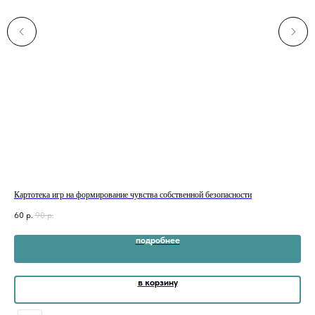
Картотека игр на формирование чувства собственной безопасности
Кар
60
р.
90
р.
60
подробнее
в корзину