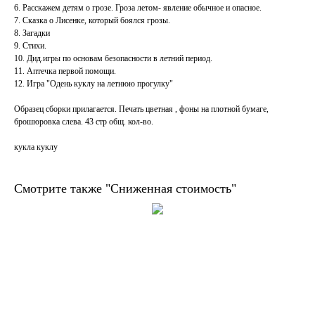
6. Расскажем детям о грозе. Гроза летом- явление обычное и опасное.
7. Сказка о Лисенке, который боялся грозы.
8. Загадки
9. Стихи.
10. Дид.игры по основам безопасности в летний период.
11. Аптечка первой помощи.
12. Игра "Одень куклу на летнюю прогулку"
Образец сборки прилагается. Печать цветная , фоны на плотной бумаге,
брошюровка слева. 43 стр общ. кол-во.
кукла куклу
Смотрите также "Сниженная стоимость"