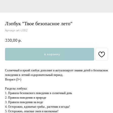
Лэпбук "Твое безопасное лето"
Артикул:
art-L082
330,00
р.
в корзину
Солнечный и яркий лэпбук дополнит и актуализирует знания детей о безопасном
поведении в летний оздоровительный период.
Возраст (3+)
Разделы лэпбука:
1. Правила безопасного поведения в солнечный день
2. Правила поведения в природе
3. Правила поведения на воде
4. Осторожно, ядовитые грибы , растения и ягоды!
5. Осторожно, опасные змеи и насекомые!