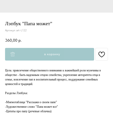
Лэпбук "Папа может"
Артикул:
art-L122
360,00
р.
в корзину
Цель: привлечение общественного внимания к важнейшей роли мужчины в
обществе - быть надежным отцом семейства, укрепление авторитета отца в
семье, вовлечение пап в воспитательный процесс, поддержание семейных
ценностей и традиций.
Разделы Лэпбука:
⠀
-Мнемотаблица "Расскажи о своем папе"
-Художественное слово "Папа может все"
-Цитаты про папу (речевые облачка)