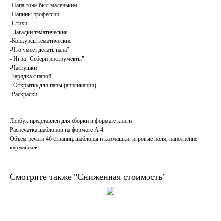
-Папа тоже был маленьким
-Папины профессии
-Стихи
- Загадки тематические
-Конкурсы тематические
-Что умеет делать папа?
- Игра "Собери инструменты"
-Частушки
-Зарядка с папой
- Открытка для папы (аппликация)
-Раскраски
Лэпбук представлен для сборки в формате книги ⠀
Распечатка шаблонов на формате А 4⠀
Объем печати 46 страниц: шаблоны и кармашки, игровые поля, наполнение
кармашков
Смотрите также "Сниженная стоимость"