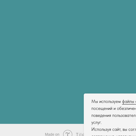
Мы используем
файлы 
посещений и обезличен
поведения пользовател
услуг.
Используя сайт, вы со
Tilda
Made on