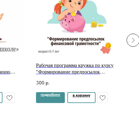
Рабочая программа кружка по курсу
Прог
ванию
"Формирование предпосылок
пат
е» Срок
финансовой грамотности" (для детей
патр
300
р.
340
тябрь -
5-7 лет)
конс
лет
весь
подробнее
по
в корзину