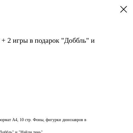
+ 2 игры в подарок "Доббль" и
формат А4, 10 стр. Фоны, фигурки динозавров в
Доббль" и "Найди тень".