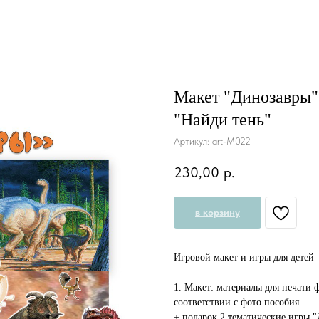
Макет "Динозавры" 
"Найди тень"
Артикул:
art-M022
230,00
р.
в корзину
Игровой макет и игры для детей
1. Макет: материалы для печати 
соответствии с фото пособия.
+ подарок 2 тематические игры "