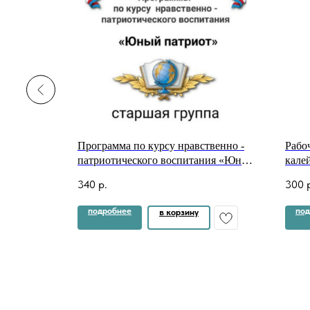
твенно -
Программа по курсу нравственно -
Рабо
ния «Юный
патриотического воспитания «Юный
кале
жением
патриот» с полным приложением
рисо
340
р.
300
 детьми на
конспектов деятельности с детьми на
весь учебный год
подробнее
под
в корзину