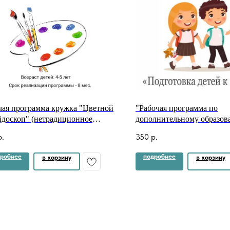
чая программа кружка "Цветной
"Рабочая программа по
йдоскоп" (нетрадиционное
дополнительному образо
вание)
«Подготовка детей к школ
р.
350
р.
реализации программы: ок
апрель Возраст детей: 6-7 
робнее
подробнее
в корзину
в корзину