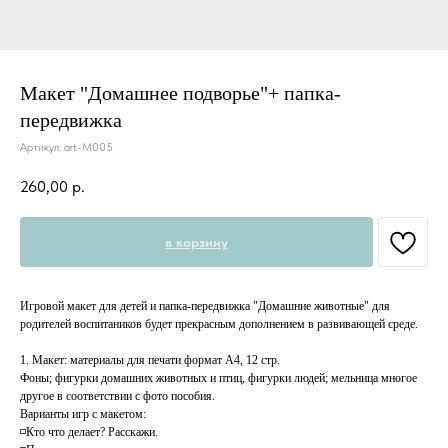
Макет "Домашнее подворье"+ папка-
передвижка
Артикул:
art-M005
260,00
р.
в корзину
Игровой макет для детей и папка-передвижка "Домашние животные" для
родителей воспитаников будет прекрасным дополнением в развивающей среде.
1. Макет: материалы для печати формат А4, 12 стр.
Фоны; фигурки домашних животных и птиц, фигурки людей; мельница многое
другое в соответствии с фото пособия.
Варианты игр с макетом:
◽️Кто что делает? Расскажи.