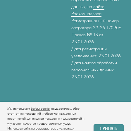
данных, на
сайте
Роскомнадзора
Регистрационный номер
оператора 23-26-170906
Приказ № 18 от
23.01.2026
Дата регистрации
уведомления: 23.01.2026
Дата начала обработки
персональных данных:
23.01.2026
Мы используем
файлы соокіе
, осуществляем сбор
статистики посещений и обезличенных данных
посетителей для анализа поведения пользователей и
улучшения качества предоставляемых услуг.
Tilda
Made on
ПРИНЯТЬ
Используя сайт, вы соглашаетесь с условиями