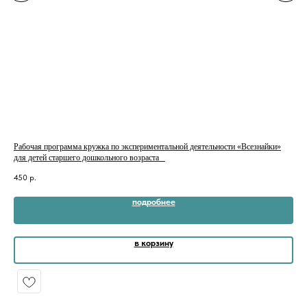
Рабочая программа кружка по экспериментальной деятельности «Всезнайки»
Раб
для детей старшего дошкольного возраста⠀
гра
450
р.
30
подробнее
в корзину