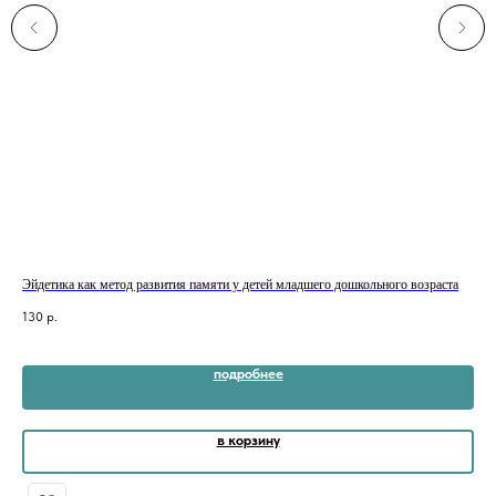
Эйдетика как метод развития памяти у детей младшего дошкольного возраста
Биз
мла
130
р.
50
подробнее
в корзину