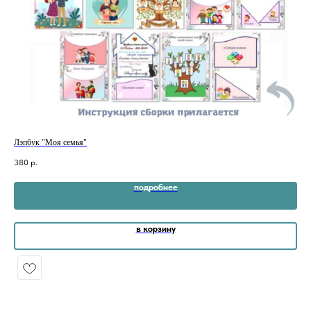
Лэпбук "Моя семья"
Лэп
380
р.
320
подробнее
в корзину