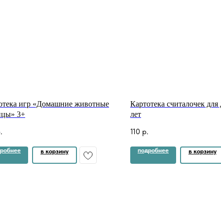
отека игр «Домашние животные
Картотека считалочек для 
ицы» 3+
лет
.
110
р.
робнее
подробнее
в корзину
в корзину