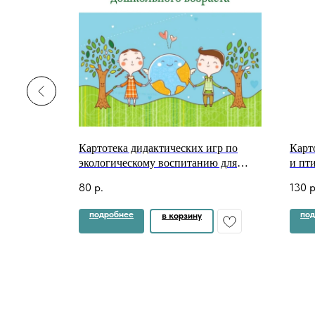
ознаём
Картотека дидактических игр по
Карт
экологическому воспитанию для
и пт
детей старшего дошкольного
80
р.
130
р
возраста⠀
подробнее
под
в корзину