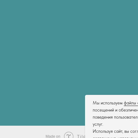
Мы используем
файлы 
посещений и обезличен
поведения пользовател
услуг.
Используя сайт, вы со
Tilda
Made on