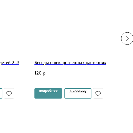
детей 2 -3
Беседы о лекарственных растениях
Фина
120
р.
180
подробнее
по
в корзину