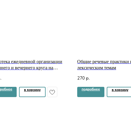
отека ежедневной организации
Общие речевые практики 
ннего и вечернего круга на
лексическим темам
ный год (сентябрь-май).
.
270
р.
отовительная к школе группа
робнее
подробнее
в корзину
в корзину