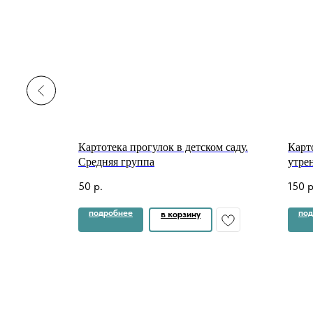
анизации
Картотека прогулок в детском саду.
Карт
га на
Средняя группа
утре
).
учеб
50
р.
150
р
Подг
подробнее
под
в корзину