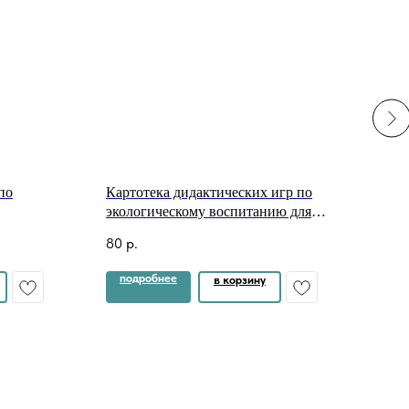
по
Картотека дидактических игр по
ТК "
экологическому воспитанию для
280
детей старшего дошкольного
80
р.
возраста⠀
подробнее
по
в корзину