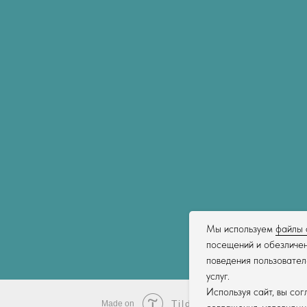
Мы используем
файлы 
посещений и обезличен
поведения пользовател
услуг.
Используя сайт, вы со
Tilda
Made on