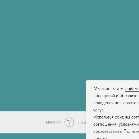
Мы используем
файлы 
посещений и обезличен
поведения пользовател
услуг.
Используя сайт, вы со
Tilda
Made on
соглашения
, условиям
соответствии с
Политик
данных.