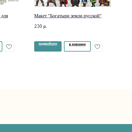
 для
Макет "Богатыри земли русской"
Ширм
коль
230
р.
210
подробнее
по
в корзину