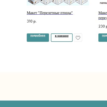
"
Макет "Перелетные птицы"
Маке
пере
310
р.
гото
230
подробнее
под
в корзину