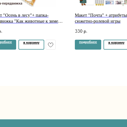
т "Осень в лесу"+ папка-
Макет "Почта" + атрибуты
движка "Как животные к зиме
сюжетно-ролевой игры
вятся"?
р.
330
р.
робнее
подробнее
в корзину
в корзину