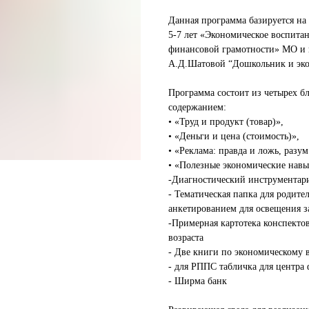
⠀
Данная программа базируется на
5-7 лет «Экономическое воспит
финансовой грамотности» МО и 
А.Д.Шатовой “Дошкольник и эк
⠀
Программа состоит из четырех бл
содержанием: ⠀
• «Труд и продукт (товар)», ⠀
• «Деньги и цена (стоимость)»,
• «Реклама: правда и ложь, разу
• «Полезные экономические навы
-Диагностический инструментар
- Тематическая папка для родите
анкетированием для освещения з
-Примерная картотека конспекто
возраста⠀
- Две книги по экономическому
- для РППС табличка для центра
- Ширма банк⠀
⠀