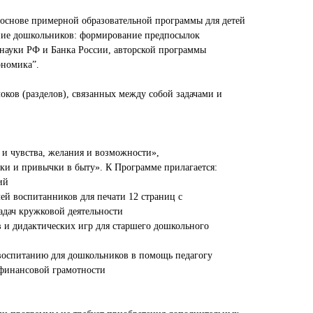
 основе примерной образовательной программы для детей
ание дошкольников: формирование предпосылок
науки РФ и Банка России, авторской программы
ономика”.⠀
оков (разделов), связанных между собой задачами и
м и чувства, желания и возможности», ⠀
ки и привычки в быту». К Программе прилагается:⠀
ий ⠀
лей воспитанников для печати 12 страниц с
адач кружковой деятельности⠀
в и дидактических игр для старшего дошкольного
 воспитанию для дошкольников в помощь педагогу⠀
 финансовой грамотности⠀