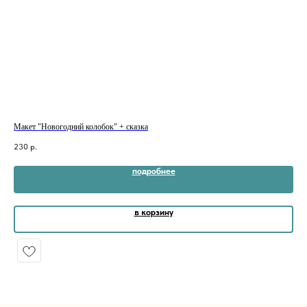
Макет "Новогодний колобок" + сказка
Мак
230
р.
26
подробнее
в корзину