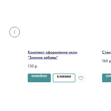
флага
Комплект оформления окон
Стен
"Зимние забавы"
160
р
130
р.
подробнее
под
в корзину