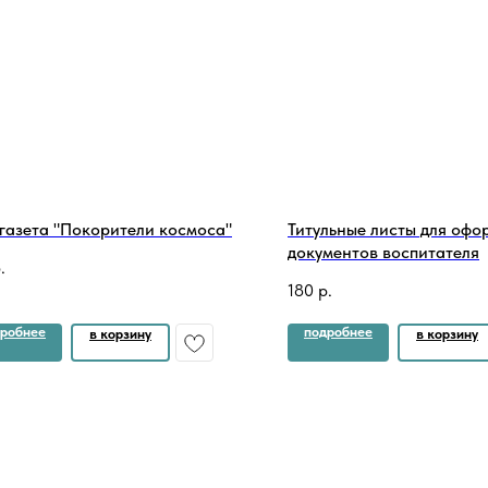
газета "Покорители космоса"
Титульные листы для офо
документов воспитателя
.
180
р.
робнее
подробнее
в корзину
в корзину