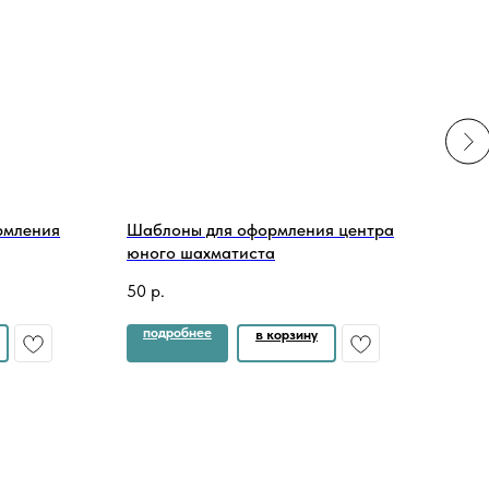
рмления
Шаблоны для оформления центра
Ком
юного шахматиста
"Ме
50
р.
200
подробнее
по
в корзину