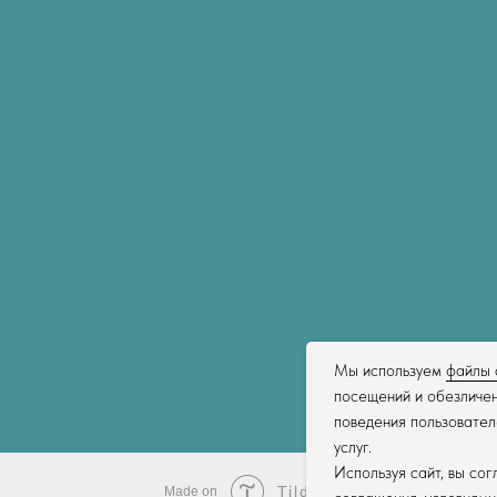
Мы используем
файлы 
посещений и обезличен
поведения пользовател
услуг.
Используя сайт, вы со
Tilda
Made on