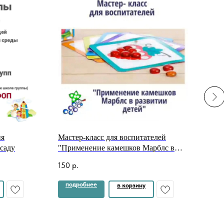
ия
Мастер-класс для воспитателей
Мето
 саду
"Применение камешков Марблс в
твор
развитии детей"
необ
150
р.
250
к об
подробнее
по
в корзину