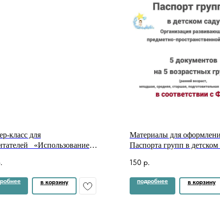
ер-класс для
Материалы для оформлен
итателей⠀«Использование
Паспорта групп в детском
овьесберегающих технологий в
.
150
р.
»⠀
робнее
подробнее
в корзину
в корзину