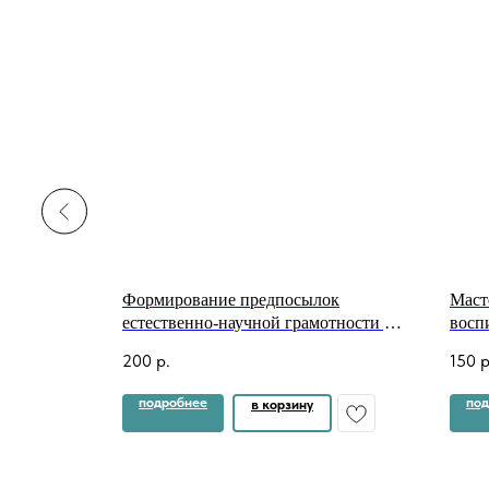
его
Формирование предпосылок
Маст
естественно-научной грамотности у
восп
старших дошкольников посредством
здор
200
р.
150
р
опытно-экспериментальной
ДОУ
деятельности
подробнее
под
в корзину