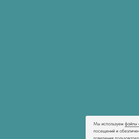
Мы используем
файлы 
посещений и обезличен
поведения пользовател