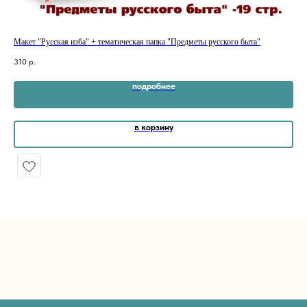
Макет "Русская изба" + тематическая папка "Предметы русского быта"
Мак
310
р.
26
подробнее
в корзину