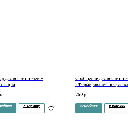
ад для воспитателей +
Сообщение для воспитате
ентация
«Формирование представл
основах безопасности
р.
250
р.
жизнедеятельности у дете
дошкольного возраста чере
робнее
подробнее
в корзину
в корзину
игровых ситуаций» + пре