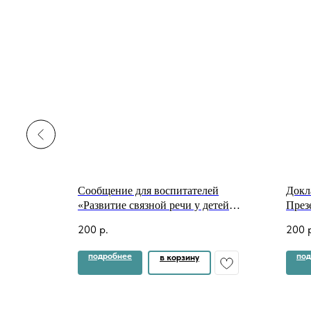
ей
Сообщение для воспитателей
Докл
льность
«Развитие связной речи у детей
През
го
дошкольного возраста через
200
р.
200
организованную деятельность» +
презентация
подробнее
под
в корзину