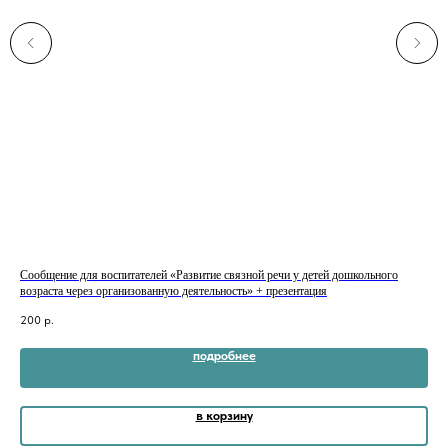
Сообщение для воспитателей «Развитие связной речи у детей дошкольного
Соо
возраста через организованную деятельность» + презентация
дея
200
р.
150
подробнее
в корзину