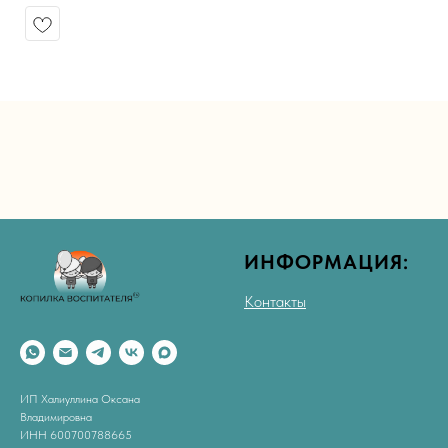
ИНФОРМАЦИЯ:
Контакты
ИП Халиуллина Оксана
Владимировна
ИНН 600700788665