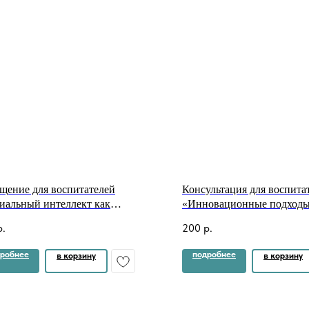
щение для воспитателей
Консультация для воспита
иальный интеллект как
«Инновационные подходы
нциал социально-
экологическому образова
р.
200
р.
уникативного развития
дошкольников как средств
ольников"
повышения качества образ
робнее
подробнее
в корзину
в корзину
ДОУ» + презентация