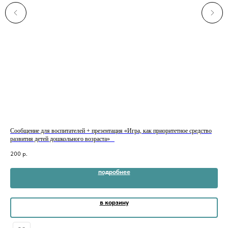
Сообщение для воспитателей + презентация «Игра, как приоритетное средство
Док
развития детей дошкольного возраста»⠀
20
200
р.
подробнее
в корзину